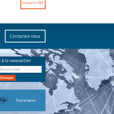
Comparer (
0
)
Contactez-nous
e à la newsletter
Envoyer
Partenaires