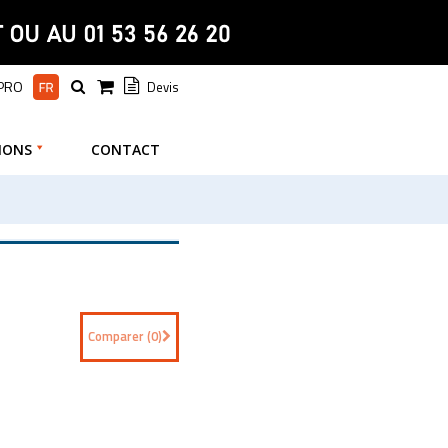
 PRO
Devis
IONS
CONTACT
Comparer (
0
)