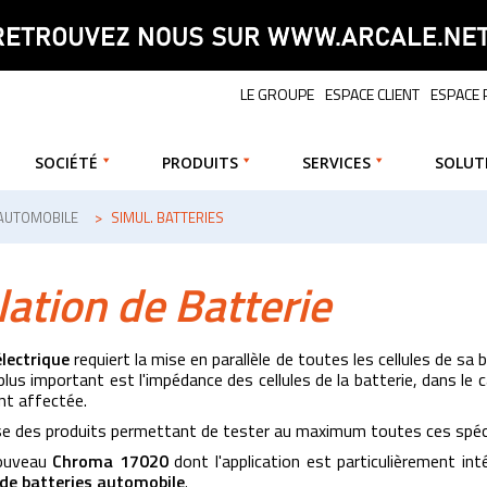
LE GROUPE
ESPACE CLIENT
ESPACE
SOCIÉTÉ
PRODUITS
SERVICES
SOLUT
AUTOMOBILE
>
SIMUL. BATTERIES
ation de Batterie
électrique
requiert la mise en parallèle de toutes les cellules de sa 
lus important est l'impédance des cellules de la batterie, dans le c
nt affectée.
e des produits permettant de tester au maximum toutes ces spéci
nouveau
Chroma 17020
dont l'application est particulièrement in
 de batteries automobile
.