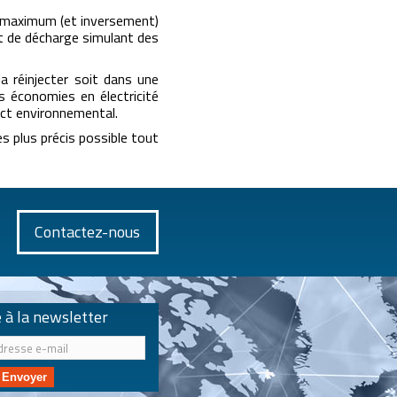
 maximum (et inversement)
t de décharge simulant des
la réinjecter soit dans une
s économies en électricité
act environnemental.
es plus précis possible tout
Contactez-nous
e à la newsletter
Envoyer