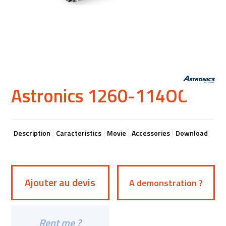
Astronics 1260-114OC
Description
Caracteristics
Movie
Accessories
Download
Ajouter au devis
A demonstration ?
Rent me ?