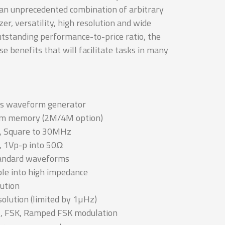
 an unprecedented combination of arbitrary
er, versatility, high resolution and wide
utstanding performance-to-price ratio, the
 benefits that will facilitate tasks in many
s waveform generator
m memory (2M/4M option)
, Square to 30MHz
 1Vp-p into 50Ω
standard waveforms
le into high impedance
lution
solution (limited by 1µHz)
, FSK, Ramped FSK modulation