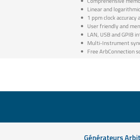
Comprehensive mem
Linear and logarithmi
1 ppm clock accuracy a
User friendly and menu
LAN, USB and GPIB in
Multi-Instrument syn
Free ArbConnection s
Générateurs Arbit