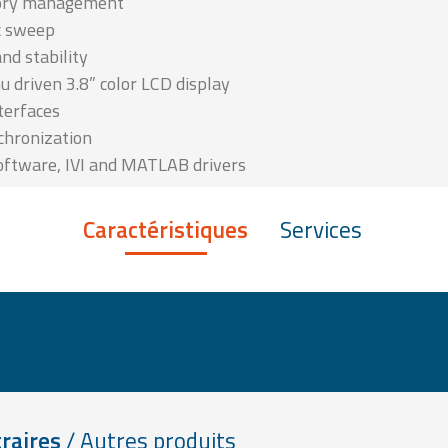
ory management
c sweep
nd stability
 driven 3.8” color LCD display
terfaces
chronization
oftware, IVI and MATLAB drivers
Caractéristiques
Services
raires
/ Autres produits