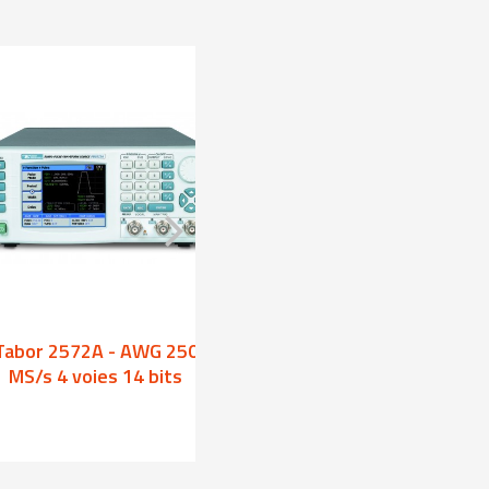
Tabor 2572A - AWG 250
Tabor 5064 - AWG 50
MS/s 4 voies 14 bits
4 voies 14 bits