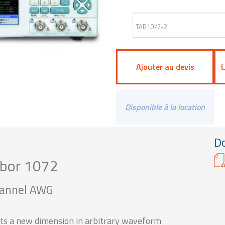
Ajouter au devis
Disponible à la location
D
abor 1072
annel AWG
 a new dimension in arbitrary waveform